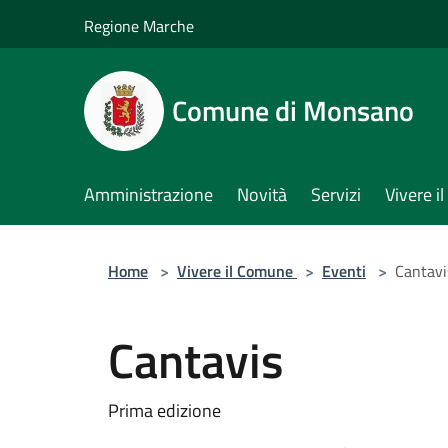
Salta al contenuto principale
Regione Marche
Comune di Monsano
Amministrazione
Novità
Servizi
Vivere 
Home
>
Vivere il Comune
>
Eventi
>
Cantavi
Cantavis
Prima edizione