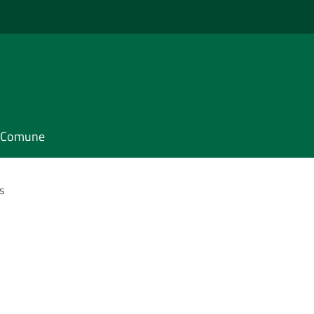
il Comune
s