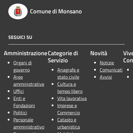
Comune di Monsano
SEGUICI SU
Amministrazione
Categorie di
Novità
Vive
Servizio
Co
Organi di
Notizie
governo
Anagrafe e
Comunicati
Aree
stato civile
Avvisi
amministrative
Cultura e
Uffici
tempo libero
Enti e
Vita lavorativa
Fondazioni
Imprese e
Politici
Commercio
Personale
Catasto e
amministrativo
urbanistica