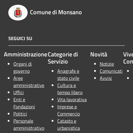
Comune di Monsano
SEGUICI SU
Amministrazione
Categorie di
Novità
Vive
Servizio
Co
Organi di
Notizie
governo
Anagrafe e
Comunicati
Aree
stato civile
Avvisi
amministrative
Cultura e
Uffici
tempo libero
Enti e
Vita lavorativa
Fondazioni
Imprese e
Politici
Commercio
Personale
Catasto e
amministrativo
urbanistica