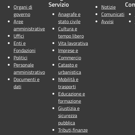
Servizio
Co
Organi di
Notizie
governo
Anagrafe e
Comunicati
Aree
stato civile
Avvisi
amministrative
Cultura e
Uffici
tempo libero
Enti e
Vita lavorativa
Fondazioni
Imprese e
Politici
Commercio
Personale
Catasto e
amministrativo
urbanistica
Documenti e
Mobilità e
dati
trasporti
Educazione e
formazione
Giustizia e
sicurezza
pubblica
Tributi,finanze