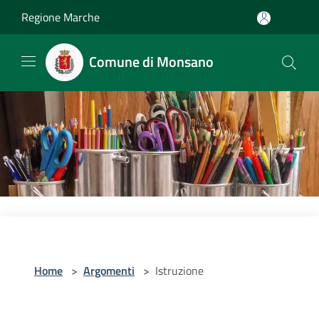
Salta al contenuto principale
Regione Marche
Comune di Monsano
Home
>
Argomenti
>
Istruzione