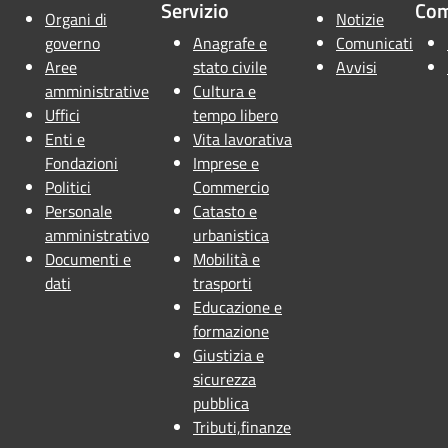
Servizio
Co
Organi di
Notizie
governo
Anagrafe e
Comunicati
Aree
stato civile
Avvisi
amministrative
Cultura e
Uffici
tempo libero
Enti e
Vita lavorativa
Fondazioni
Imprese e
Politici
Commercio
Personale
Catasto e
amministrativo
urbanistica
Documenti e
Mobilità e
dati
trasporti
Educazione e
formazione
Giustizia e
sicurezza
pubblica
Tributi,finanze