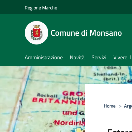
Salta al contenuto principale
Regione Marche
Comune di Monsano
Amministrazione
Novità
Servizi
Vivere 
Home
>
Arg