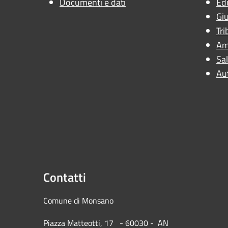
Documenti e dati
Ed
Giu
Tri
Am
Sal
Au
Contatti
Comune di Mons
Piazza Matteotti, 17 - 60030