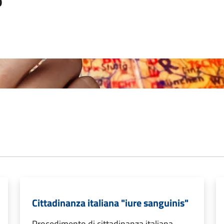
o
Cittadinanza italiana "iure sanguinis"
Procedimento di cittadinanza italiana