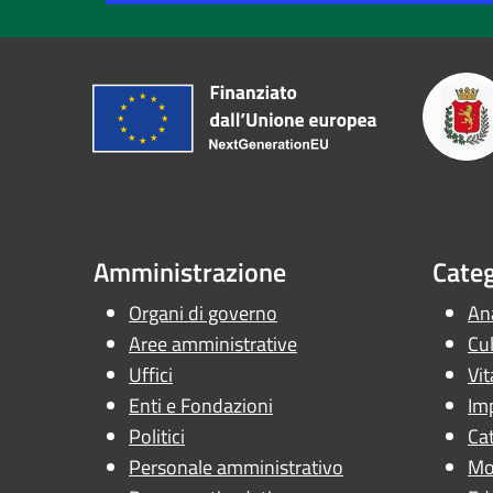
Amministrazione
Categ
Organi di governo
Ana
Aree amministrative
Cul
Uffici
Vit
Enti e Fondazioni
Im
Politici
Cat
Personale amministrativo
Mob