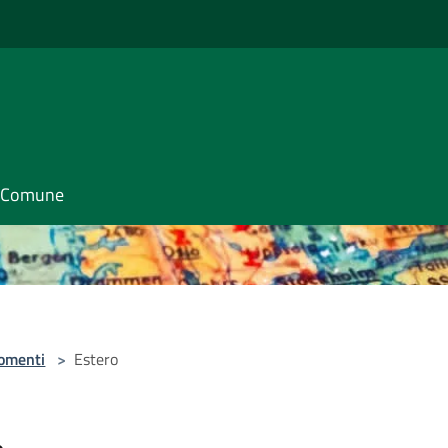
il Comune
omenti
>
Estero