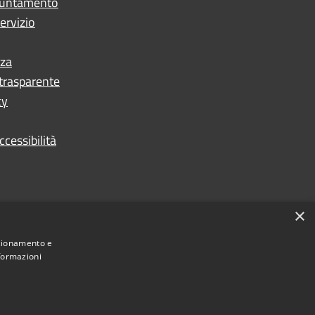
puntamento
ervizio
nza
trasparente
cy
ccessibilità
×
nzionamento e
nformazioni