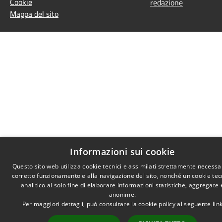
Cookie
redazione
Mappa del sito
Informazioni sui cookie
Questo sito web utilizza cookie tecnici e assimilati strettamente necessar
corretto funzionamento e alla navigazione del sito, nonché un cookie tec
analitico al solo fine di elaborare informazioni statistiche, aggregate 
anonime.
Per maggiori dettagli, può consultare la cookie policy al seguente
lin