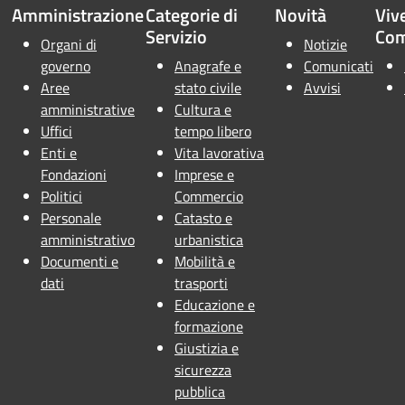
Amministrazione
Categorie di
Novità
Vive
Servizio
Co
Organi di
Notizie
governo
Anagrafe e
Comunicati
Aree
stato civile
Avvisi
amministrative
Cultura e
Uffici
tempo libero
Enti e
Vita lavorativa
Fondazioni
Imprese e
Politici
Commercio
Personale
Catasto e
amministrativo
urbanistica
Documenti e
Mobilità e
dati
trasporti
Educazione e
formazione
Giustizia e
sicurezza
pubblica