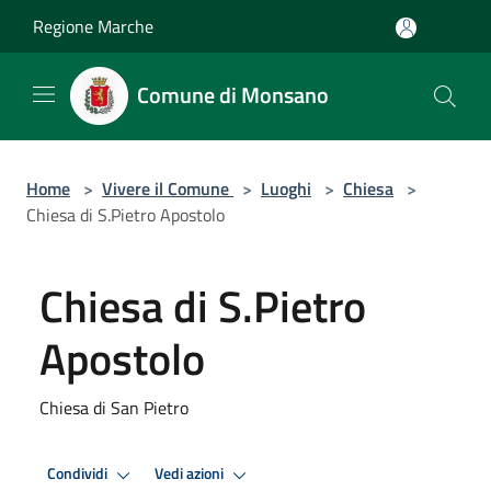
Salta al contenuto principale
Regione Marche
Comune di Monsano
Home
>
Vivere il Comune
>
Luoghi
>
Chiesa
>
Chiesa di S.Pietro Apostolo
Chiesa di S.Pietro
Apostolo
Chiesa di San Pietro
Condividi
Vedi azioni