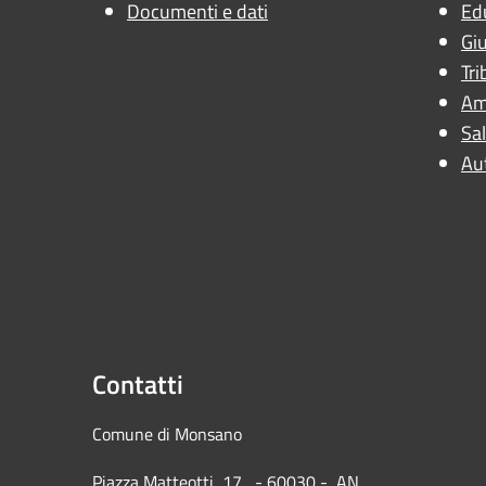
Documenti e dati
Ed
Giu
Tri
Am
Sal
Au
Contatti
Comune di Mons
Piazza Matteotti, 17 - 60030