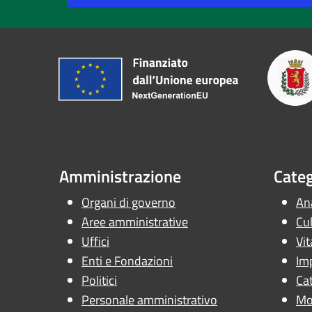
Amministrazione
Categ
Organi di governo
Ana
Aree amministrative
Cul
Uffici
Vit
Enti e Fondazioni
Im
Politici
Cat
Personale amministrativo
Mob